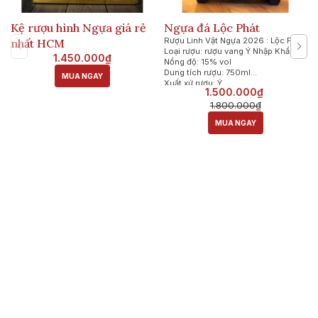
Kệ rượu hình Ngựa giá rẻ
Ngựa đá Lộc Phát
Rượu Linh Vật Ngựa 2026 : Lộc Phát
nhất HCM
Loại rượu: rượu vang Ý Nhập Khẩu
1.450.000₫
Nồng độ: 15% vol
Dung tích rượu: 750ml
MUA NGAY
Xuất xứ rượu: Ý
1.500.000₫
1.800.000₫
MUA NGAY