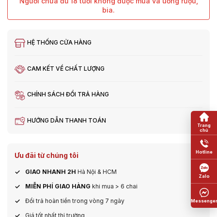
Người chưa đủ 18 tuổi không được mua và uống rượu,
bia.
HỆ THỐNG CỬA HÀNG
CAM KẾT VỀ CHẤT LƯỢNG
CHÍNH SÁCH ĐỔI TRẢ HÀNG
HƯỚNG DẪN THANH TOÁN
Ưu đãi từ chúng tôi
GIAO NHANH 2H
Hà Nội & HCM
MIỄN PHÍ GIAO HÀNG
khi mua > 6 chai
Đổi trả hoàn tiền trong vòng 7 ngày
Giá tốt nhất thị trường