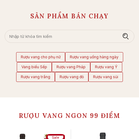
SẢN PHẨM BÁN CHẠY
Rượu vang cho phụ nữ
Rượu vang uống hàng ngày
Vang biếu Sếp
Rượu vang Pháp
Rượu vang Ý
Rượu vang trắng
Rượu vang đỏ
Rượu vang sủi
RƯỢU VANG NGON 99 ĐIỂM
Sale