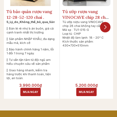
Tủ bảo quản rượu vang
Tủ ướp rượu vang
12-28-52-120 chai .
VINOCAVE chip 28 chai
5_Lý_do_Không_thể_bỏ_qua_Sản_phẩm_của_chúng_tôi
Tủ ướp rượu vang VINOCAVE
không tay
chip 28 chai không tay cầm
🍾 Bán lẻ rẻ như b.án buôn, giá cả
Mã sp : TU1-015-G
cạnh tranh nhất thị trường.
Loại tủ: CHIP
Nhiệt độ làm lạnh: 18 - 20° C
🍾 Sản phẩm NHẬP KHẨU, đa dạng
Kích thước sản phẩm:
mẫu mã, kích cỡ
430*730*510mm
🍾 Bảo hành chính hãng 1 năm, lỗi
1 đổi 1 trong 7 ngày.
🍾 Tư vấn tận tâm từ đội ngũ am
hiểu chuyên sâu về sản phẩm
🍾 Giao hàng nhanh, kiểm tra
hàng trước khi thanh toán, tiện
lợi, an toàn.
3.990.000₫
5.200.000₫
MUA NGAY
MUA NGAY