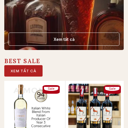
Xem tất cả
BEST SALE
XEM TẤT CẢ
Sale
Sale