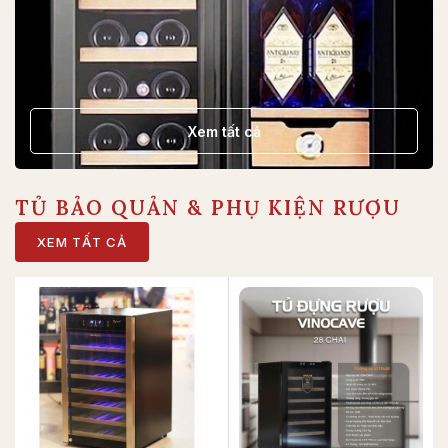
Xem tất cả
TỦ BẢO QUẢN & PHỤ KIỆN RƯỢU
XEM TẤT CẢ