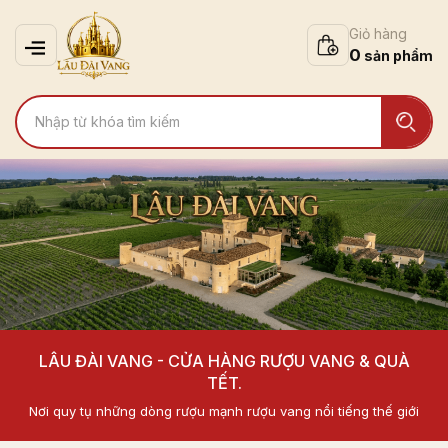
Giỏ hàng
0
LÂU ĐÀI VANG - CỬA HÀNG RƯỢU VANG & QUÀ
TẾT.
Nơi quy tụ những dòng rượu mạnh rượu vang nổi tiếng thế giới