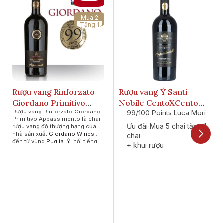
Mua 2
Tặng 1
Rượu vang Rinforzato
Rượu vang Ý Santi
Giordano Primitivo
Nobile CentoXCento
Rượu vang Rinforzato Giordano
Appassimento 99 Point
Appassimento
99/100 Points Luca Mori
Primitivo Appassimento
là chai
Primitivo Puglia 99
Ưu đãi Mua 5 chai tặng 1
rượu vang đỏ thượng hạng của
nhà sản xuất
Giordano Wines
points.
chai
đến từ vùng
Puglia, Ý
, nổi tiếng
+ khui rượu
với điểm số ấn tượng 99/100
+ Decanter
điểm
từ chuyên gia Luca Maroni.