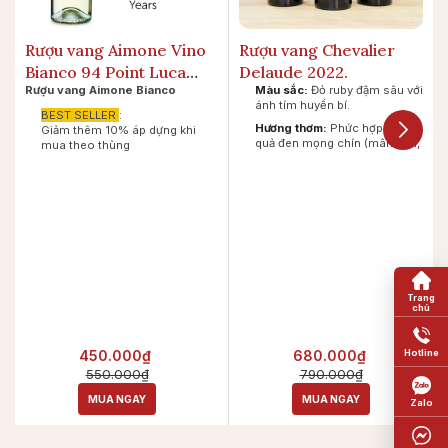
Rượu vang Aimone Vino
Rượu vang Chevalier
Bianco 94 Point Luca
Delaude 2022.
Rượu vang Aimone Bianco
Màu sắc:
Đỏ ruby đậm sâu với
Maroni.
ánh tím huyền bí.
BEST SELLER
:
Hương thơm:
Phức hợp giữa
Giảm thêm 10% áp dựng khi
quả đen mọng chín (mâm xôi,
mua theo thùng
anh đào, mận) quyện cùng
cam thảo, tiêu đen và hương
khói gỗ sồi.
Vị giác:
Đậm đà, cấu trúc
tannin mạnh mẽ nhưng mượt
mà. Hậu vị kéo dài ấm áp kèm
nốt hương sô-cô-la đen.
450.000₫
680.000₫
550.000₫
790.000₫
MUA NGAY
MUA NGAY