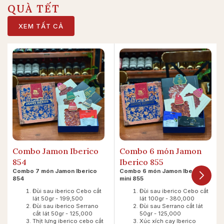
QUÀ TẾT
XEM TẤT CẢ
Combo Jamon Iberico
Combo 6 món Jamon
854
Iberico 855
Combo 7 món Jamon Iberico
Combo 6 món Jamon Iberico
854
mini 855
Đùi sau iberico Cebo cắt
Đùi sau iberico Cebo cắt
lát 50gr - 199,500
lát 100gr - 380,000
Đùi sau iberico Serrano
Đùi sau Serrano cắt lát
cắt lát 50gr - 125,000
50gr - 125,000
Thịt lưng iberico cebo cắt
Xúc xích cay Iberico