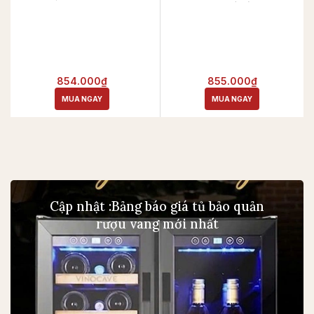
lát 50gr - 215,000
Cebo muối cắt lát 50gr -
Xúc xích cay Iberico
130,000
Cebo muỗi cắt lát 50gr -
Oliu hỗn hợp tách hạt có
130,000
gia vị - Italian Olive Mix
Xúc xích Iberico Cebo
Doypack 30 Gr - 39.000
muối cắt lát 50g -
Pate Iberico tiêu xanh
130,000
(2x78g) - 165,000
Oliu xanh tách hat có gia
854.000₫
Hộp Hoàng Gia - 15.000
855.000₫
vi - Castelvetrano Olives
MUA NGAY
MUA NGAY
30 Gr - 39,000
Hộp Hoàng Gia - 15,000
Cập nhật :Bảng báo giá tủ bảo quản
rượu vang mới nhất