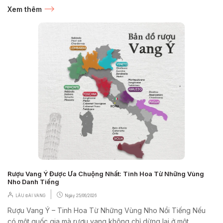
nhắc...
Xem thêm
Rượu Vang Ý Được Ưa Chuộng Nhất: Tinh Hoa Từ Những Vùng
Nho Danh Tiếng
|
LÂU ĐÀI VANG
Ngày
25/06/2026
Rượu Vang Ý – Tinh Hoa Từ Những Vùng Nho Nổi Tiếng Nếu
có một quốc gia mà rượu vang không chỉ dừng lại ở một...