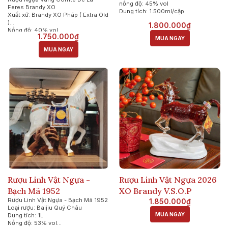
nồng độ: 45% vol
Feres Brandy XO
Dung tích: 1.500ml/cặp
Xuất xứ: Brandy XO Pháp ( Extra Old
)
1.800.000₫
Nồng độ: 40% vol
1.750.000₫
Dung tích: 700ml
MUA NGAY
MUA NGAY
Rượu Linh Vật Ngựa -
Rượu Linh Vật Ngựa 2026
Bạch Mã 1952
XO Brandy V.S.O.P
Rượu Linh Vật Ngựa - Bạch Mã 1952
1.850.000₫
Loại rượu: Baijiu Quý Châu
MUA NGAY
Dung tích: 1L
Nồng độ: 53% vol