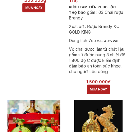
1.500.000₫
Thọ
RƯỢU TAM TIÊN PHÚC LỘC
MUA NGAY
bao gồm : 03 Chai rượu
THỌ
Brandy
Xuất xứ : Rượu Brandy XO
GOLD KING
Dung tích 7
00 ml – 40% vol
Vỏ chai được làm từ chất liệu
gốm sứ được nung ở nhiệt độ
1,800 độ C được kiểm định
đảm bảo an toàn sức khỏe
cho người tiêu dùng
1.500.000₫
MUA NGAY