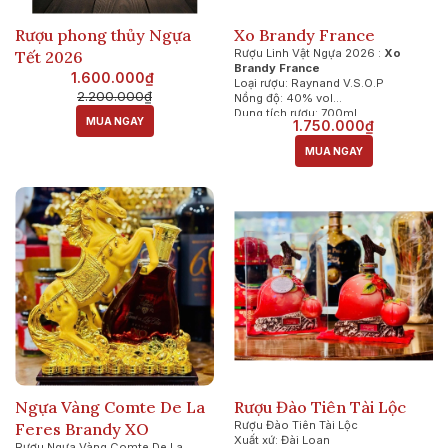
Rượu phong thủy Ngựa
Xo Brandy France
Rượu Linh Vật Ngựa 2026 :
Xo
Tết 2026
Brandy France
1.600.000₫
Loại rượu: Raynand V.S.O.P
2.200.000₫
Nồng độ: 40% vol
Dung tích rượu: 700ml
MUA NGAY
1.750.000₫
Xuất xứ rượu: Pháp
MUA NGAY
Ngựa Vàng Comte De La
Rượu Đào Tiên Tài Lộc
Rượu Đào Tiên Tài Lộc
Feres Brandy XO
Xuất xứ: Đài Loan
Rượu Ngựa Vàng Comte De La