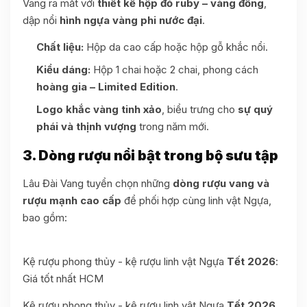
Vang ra mắt với
thiết kế hộp đỏ ruby – vàng đồng
,
dập nổi
hình ngựa vàng phi nước đại
.
Chất liệu:
Hộp da cao cấp hoặc hộp gỗ khắc nổi.
Kiểu dáng:
Hộp 1 chai hoặc 2 chai, phong cách
hoàng gia – Limited Edition
.
Logo khắc vàng tinh xảo
, biểu trưng cho
sự quý
phái và thịnh vượng
trong năm mới.
3. Dòng rượu nổi bật trong bộ sưu tập
Lâu Đài Vang tuyển chọn những
dòng rượu vang và
rượu mạnh cao cấp
để phối hợp cùng linh vật Ngựa,
bao gồm:
Kệ rượu phong thủy - kệ rượu linh vật Ngựa
Tết 2026
:
Giá tốt nhất HCM
Kệ rượu phong thủy - kệ rượu linh vật Ngựa
Tết 2026