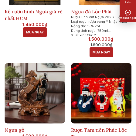
Kệ rượu hình Ngựa giá rẻ
Ngựa đá Lộc Phát
Rượu Linh Vật Ngựa 2026 : Lộc Phát
nhất HCM
Loại rượu: rượu vang Ý Nhập Khẩu
1.450.000₫
Nồng độ: 15% vol
Dung tích rượu: 750ml
MUA NGAY
Xuất xứ rượu: Ý
1.500.000₫
1.800.000₫
MUA NGAY
Ngựa gỗ
Rượu Tam tiên Phúc Lộc