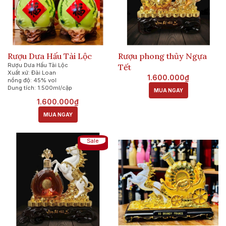
Rượu Dưa Hấu Tài Lộc
Rượu phong thủy Ngựa
Rượu Dưa Hấu Tài Lộc
Tết
Xuất xứ: Đài Loan
1.600.000₫
nồng độ: 45% vol
Dung tích: 1.500ml/cặp
MUA NGAY
1.600.000₫
MUA NGAY
Sale