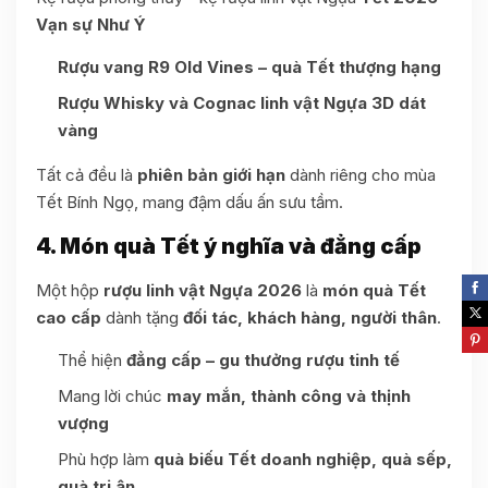
Vạn sự Như Ý
Rượu vang R9 Old Vines – quà Tết thượng hạng
Rượu Whisky và Cognac linh vật Ngựa 3D dát
vàng
Tất cả đều là
phiên bản giới hạn
dành riêng cho mùa
Tết Bính Ngọ, mang đậm dấu ấn sưu tầm.
4. Món quà Tết ý nghĩa và đẳng cấp
Một hộp
rượu linh vật Ngựa 2026
là
món quà Tết
cao cấp
dành tặng
đối tác, khách hàng, người thân
.
Thể hiện
đẳng cấp – gu thưởng rượu tinh tế
Mang lời chúc
may mắn, thành công và thịnh
vượng
Phù hợp làm
quà biếu Tết doanh nghiệp, quà sếp,
quà tri ân