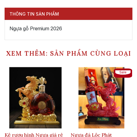
THÔNG TIN SẢN PHẨM
Ngựa gỗ Premium 2026
XEM THÊM: SẢN PHẨM CÙNG LOẠI
Sale
Kệ rượu hình Ngựa giá rẻ
Ngựa đá Lộc Phát