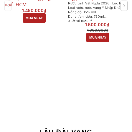
Rượu Linh Vật Ngựa 2026 : Lộc Phát
nhất HCM
Loại rượu: rượu vang Ý Nhập Khẩu
1.450.000₫
Nồng độ: 15% vol
Dung tích rượu: 750ml
MUA NGAY
Xuất xứ rượu: Ý
1.500.000₫
1.800.000₫
MUA NGAY
LÂU ĐÀI VANG