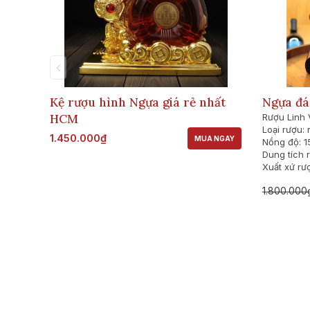
Kệ rượu hình Ngựa giá rẻ nhất
Ngựa đá
HCM
Rượu Linh 
Loại rượu:
1.450.000₫
MUA NGAY
Nồng độ: 1
Dung tích 
Xuất xứ rư
1.800.000