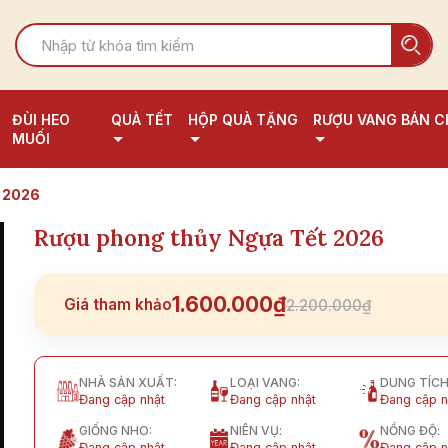
ĐÙI HEO
QUÀ TẾT
HỘP QUÀ TẶNG
RƯỢU VANG BÁN C
MUỐI
t 2026
Rượu phong thủy Ngựa Tết 2026
1.600.000₫
Giá tham khảo
2.200.000₫
NHÀ SẢN XUẤT:
LOẠI VANG:
DUNG TÍCH
Đang cập nhật
Đang cập nhật
Đang cập n
GIỐNG NHO:
NIÊN VỤ:
NỒNG ĐỘ:
Đang cập nhật
Đang cập nhật
Đang cập n