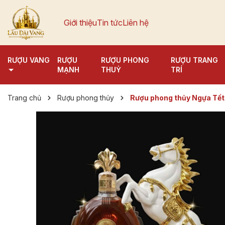
Giới thiệu
Tin tức
Liên hệ
RƯỢU VANG
RƯỢU
RƯỢU PHONG
RƯỢU TRANG
MẠNH
THUỶ
TRÍ
Trang chủ
Rượu phong thủy
Rượu phong thủy Ngựa Tế