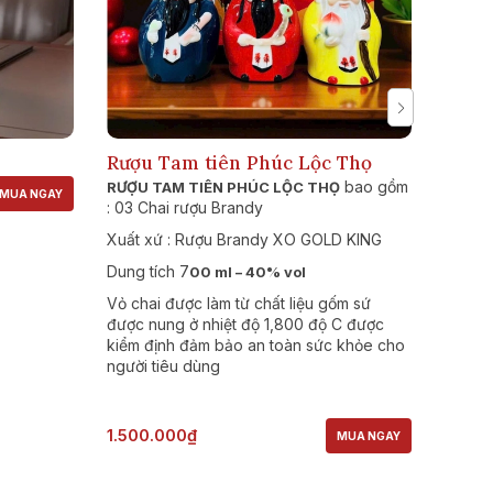
Rượu Tam tiên Phúc Lộc Thọ
Rượu
bao gồm
Rượu D
RƯỢU TAM TIÊN PHÚC LỘC THỌ
MUA NGAY
Xuất x
: 03 Chai rượu Brandy
nồng đ
Xuất xứ : Rượu Brandy XO GOLD KING
Dung t
Dung tích 7
00 ml – 40% vol
1.600
Vỏ chai được làm từ chất liệu gốm sứ
được nung ở nhiệt độ 1,800 độ C được
kiểm định đảm bảo an toàn sức khỏe cho
người tiêu dùng
1.500.000₫
MUA NGAY