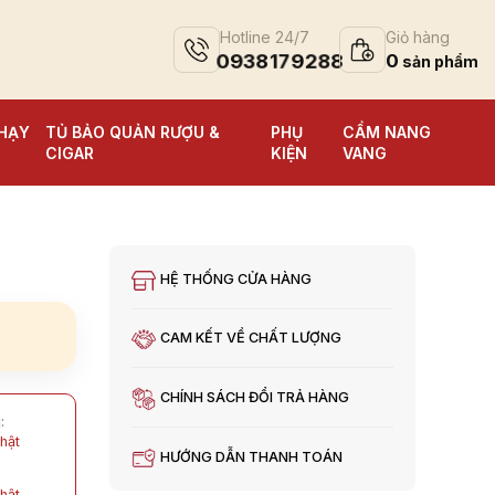
Hotline 24/7
Giỏ hàng
0938179288
0
HẠY
TỦ BẢO QUẢN RƯỢU &
PHỤ
CẨM NANG
CIGAR
KIỆN
VANG
HỆ THỐNG CỬA HÀNG
CAM KẾT VỀ CHẤT LƯỢNG
CHÍNH SÁCH ĐỔI TRẢ HÀNG
:
hật
HƯỚNG DẪN THANH TOÁN
hật