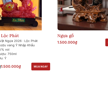
 Lộc Phát
Ngựa gỗ
Vật Ngựa 2026 : Lộc Phát
1.500.000₫
 rượu vang Ý Nhập Khẩu
5% vol
rượu: 750ml
ợu: Ý
1.500.000₫
₫
MUA NGAY