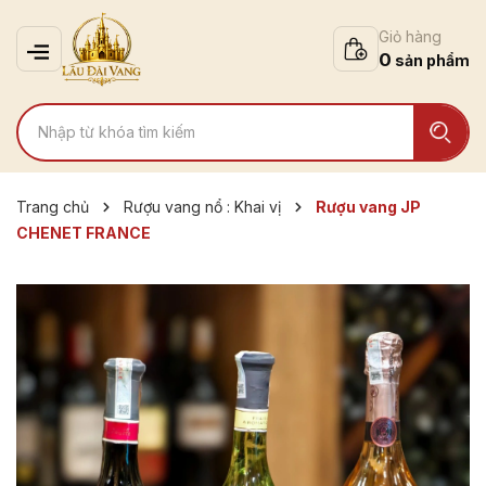
Giỏ hàng
0
Trang chủ
Rượu vang nổ : Khai vị
Rượu vang JP
CHENET FRANCE