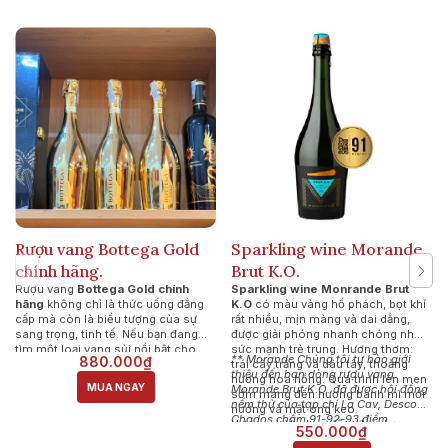
Rượu vang Bottega Gold
Sparkling wine Morande
chính hãng.
Brut K.O.
Rượu vang
Bottega Gold chính
Sparkling wine Monrande Brut
hãng
không chỉ là thức uống đẳng
K.O
có màu vàng hổ phách, bọt khí
cấp mà còn là biểu tượng của sự
rất nhiều, mịn màng và dai dẳng,
sang trọng, tinh tế. Nếu bạn đang
được giải phóng nhanh chóng nhờ
tìm một loại vang sủi nổi bật cho
sức mạnh trẻ trung. Hương thơm:
** Morande Chúng tôi tự hào giới
880.000₫
buổi tiệc hoặc món quà biếu sang
trái cây trắng và dâu tây, thoảng
thiệu đến bạn dòng rượu vang
trọng, Bottega Gold chắc chắn là
hương hoa hồng. Quá trình lên men
MUA NGAY
Morande Brut K.O. đã được hội đồng
lựa chọn hoàn hảo.
sớm mang đến hương bánh mì mới
nếm thử của tạp chí La Cav, Descor
nướng và mật ong keo.
Chados chấm 91-92-93 điểm.
Hương vị: Vị chua đậm đà, nhẹ
550.000₫
nhàng và trẻ trung, với sự cân bằng