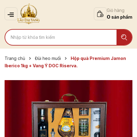
Giỏ hàng
0
Trang chủ
Đùi heo muối
Hộp quà Premium Jamon
Iberico 1kg + Vang Ý DOC Riserva.