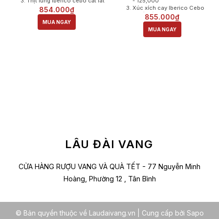
Thịt lưng iberico cebo cắt lát
- 125,000
50gr - 215,000
Xúc xích cay Iberico Cebo
854.000₫
Xúc xích cay Iberico Cebo
muối cắt lát 50gr - 130,000
855.000₫
muỗi cắt lát 50gr - 130,000
MUA NGAY
Oliu hỗn hợp tách hạt có gia
Xúc xích Iberico Cebo muối
vị - Italian Olive Mix Doypack
MUA NGAY
cắt lát 50g - 130,000
30 Gr - 39.000
Oliu xanh tách hat có gia vi -
Pate Iberico tiêu xanh
Castelvetrano Olives 30 Gr -
(2x78g) - 165,000
39,000
Hộp Hoàng Gia - 15.000
Hộp Hoàng Gia - 15,000
LÂU ĐÀI VANG
CỬA HÀNG RƯỢU VANG VÀ QUÀ TẾT - 77 Nguyễn Minh
Hoàng, Phường 12 , Tân Bình
© Bản quyền thuộc về Laudaivang.vn
|
Cung cấp bởi
Sapo