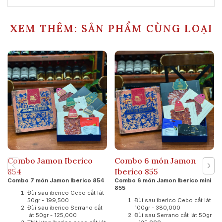
XEM THÊM: SẢN PHẨM CÙNG LOẠI
Combo Jamon Iberico
Combo 6 món Jamon
854
Iberico 855
Combo 7 món Jamon Iberico 854
Combo 6 món Jamon Iberico mini
855
Đùi sau iberico Cebo cắt lát
50gr - 199,500
Đùi sau iberico Cebo cắt lát
Đùi sau iberico Serrano cắt
100gr - 380,000
lát 50gr - 125,000
Đùi sau Serrano cắt lát 50gr