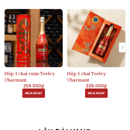
Hộp 1 chai rượu Torley
Hộp 1 chai Torley
Charmant
Charmant
259.000₫
339.000₫
MUA NGAY
MUA NGAY