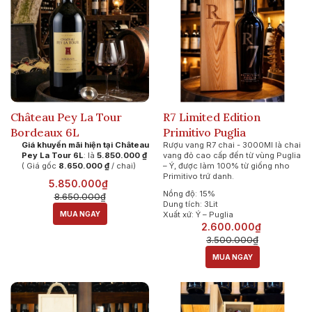
Château Pey La Tour
R7 Limited Edition
Bordeaux 6L
Primitivo Puglia
Giá khuyến mãi hiện tại Château
Rượu vang R7 chai - 3000Ml là chai
Pey La Tour 6L
: là
5.850.000 ₫
vang đỏ cao cấp đến từ vùng Puglia
( Giá gốc
8.650.000 ₫
/ chai)
– Ý, được làm 100% từ giống nho
Primitivo trứ danh.
5.850.000₫
Nồng độ: 15%
8.650.000₫
Dung tích: 3Lit
MUA NGAY
Xuất xứ: Ý – Puglia
2.600.000₫
3.500.000₫
MUA NGAY