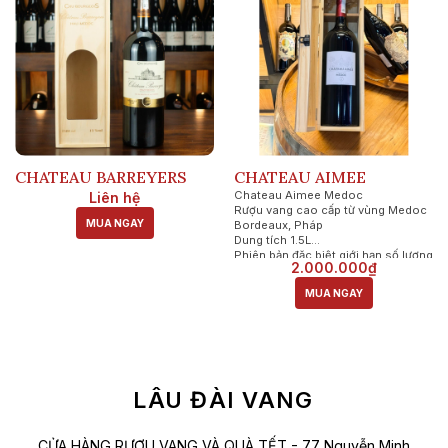
CHATEAU BARREYERS
CHATEAU AIMEE
Chateau Aimee Medoc
Liên hệ
Rượu vang cao cấp từ vùng Medoc
MUA NGAY
Bordeaux, Pháp
Dung tích 1.5L
Phiên bản đặc biệt giới hạn số lượng
2.000.000₫
chai
MUA NGAY
LÂU ĐÀI VANG
CỬA HÀNG RƯỢU VANG VÀ QUÀ TẾT - 77 Nguyễn Minh