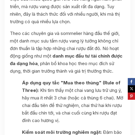
triển, mà rượu vang được sản xuất rất đa dạng. Tuy
nhiên, đây là thách thức đối với nhiều người, khi mà thị
trường có quá nhiều lựa chọn.
Theo các chuyên gia và sommelier hàng đầu thế giới,
một danh mục sưu tầm rượu vang lý tưởng không chỉ
đơn thuần là tập hợp những chai rượu đắt đỏ. Nó hoạt
động giống như một
danh mục đầu tư tài chính được
đa dạng hóa
, phân bổ khoa học theo mục đích sử
dụng, thời gian trưởng thành và giá trị thưởng thức.
Áp dụng quy tắc "Mua theo thùng" (Rule of
Three):
Khi tìm thấy một chai vang lưu trữ ưng ý,
hãy mua ít nhất 3 chai (hoặc cả thùng 6 chai). Mở
chai đầu tiên để thử nghiệm, chai thứ hai khi rượu
bắt đầu chín tới, và chai cuối cùng khi rượu đạt
đỉnh cao hương vị.
Kiểm soát môi trường nghiêm ngặt:
Đảm bảo