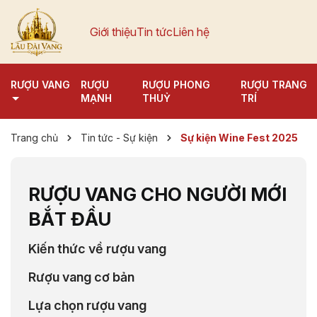
Giới thiệu
Tin tức
Liên hệ
RƯỢU VANG
RƯỢU
RƯỢU PHONG
RƯỢU TRANG
MẠNH
THUỶ
TRÍ
Trang chủ
Tin tức - Sự kiện
Sự kiện Wine Fest 2025
RƯỢU VANG CHO NGƯỜI MỚI
BẮT ĐẦU
Kiến thức về rượu vang
Rượu vang cơ bản
Lựa chọn rượu vang