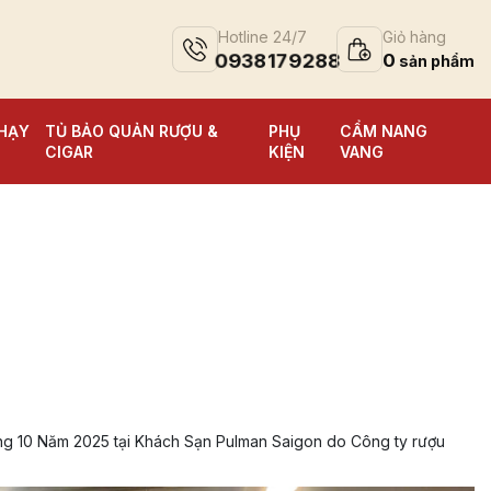
Hotline 24/7
Giỏ hàng
0938179288
0
HẠY
TỦ BẢO QUẢN RƯỢU &
PHỤ
CẨM NANG
CIGAR
KIỆN
VANG
g 10 Năm 2025 tại Khách Sạn Pulman Saigon do Công ty rượu