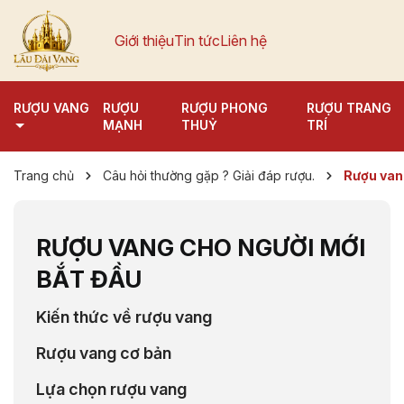
Giới thiệu
Tin tức
Liên hệ
RƯỢU VANG
RƯỢU
RƯỢU PHONG
RƯỢU TRANG
MẠNH
THUỶ
TRÍ
Trang chủ
Câu hỏi thường gặp ? Giải đáp rượu.
Rượu vang
RƯỢU VANG CHO NGƯỜI MỚI
BẮT ĐẦU
Kiến thức về rượu vang
Rượu vang cơ bản
Lựa chọn rượu vang