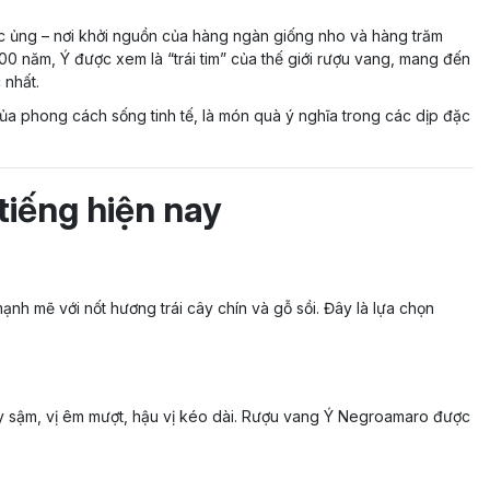
ếc ủng – nơi khởi nguồn của hàng ngàn giống nho và hàng trăm
00 năm, Ý được xem là “trái tim” của thế giới rượu vang, mang đến
 nhất.
ủa phong cách sống tinh tế, là món quà ý nghĩa trong các dịp đặc
tiếng hiện nay
ạnh mẽ với nốt hương trái cây chín và gỗ sồi. Đây là lựa chọn
 sậm, vị êm mượt, hậu vị kéo dài. Rượu vang Ý Negroamaro được