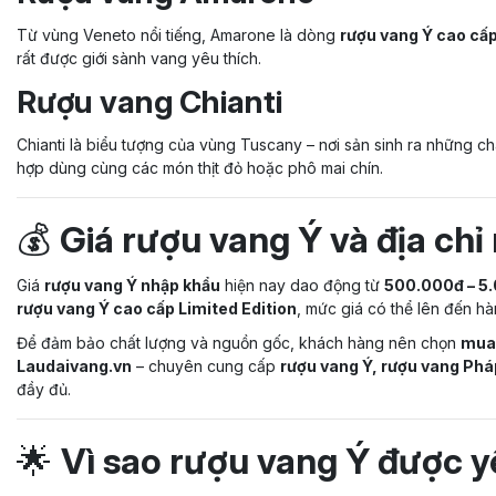
Từ vùng Veneto nổi tiếng, Amarone là dòng
rượu vang Ý cao cấ
rất được giới sành vang yêu thích.
Rượu vang Chianti
Chianti là biểu tượng của vùng Tuscany – nơi sản sinh ra những c
hợp dùng cùng các món thịt đỏ hoặc phô mai chín.
💰
Giá rượu vang Ý và địa ch
Giá
rượu vang Ý nhập khẩu
hiện nay dao động từ
500.000đ – 5
rượu vang Ý cao cấp Limited Edition
, mức giá có thể lên đến hà
Để đảm bảo chất lượng và nguồn gốc, khách hàng nên chọn
mua 
Laudaivang.vn
– chuyên cung cấp
rượu vang Ý, rượu vang Phá
đầy đủ.
🌟
Vì sao rượu vang Ý được y