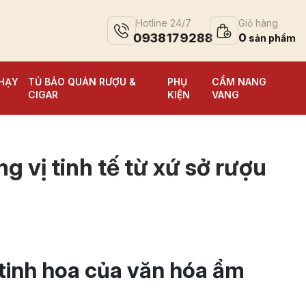
Hotline 24/7
Giỏ hàng
0938179288
0
HẠY
TỦ BẢO QUẢN RƯỢU &
PHỤ
CẨM NANG
CIGAR
KIỆN
VANG
 vị tinh tế từ xứ sở rượu
tinh hoa của văn hóa ẩm