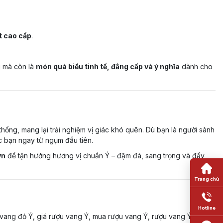
t cao cấp
.
g mà còn là
món quà biếu tinh tế, đẳng cấp và ý nghĩa
dành cho
hống, mang lại trải nghiệm vị giác khó quên. Dù bạn là người sành
c bạn ngay từ ngụm đầu tiên.
vn
để tận hưởng hương vị chuẩn Ý – đậm đà, sang trọng và đầy
 vang đỏ Ý, giá rượu vang Ý, mua rượu vang Ý, rượu vang Ý nhập