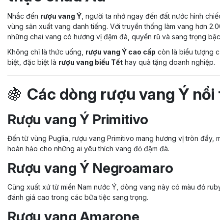
Nhắc đến
rượu vang Ý
, người ta nhớ ngay đến đất nước hình chi
vùng sản xuất vang danh tiếng. Với truyền thống làm vang hơn 2.0
những chai vang có hương vị đậm đà, quyến rũ và sang trọng bậc
Không chỉ là thức uống,
rượu vang Ý cao cấp
còn là biểu tượng c
biệt, đặc biệt là
rượu vang biếu Tết
hay quà tặng doanh nghiệp.
🍇
Các dòng rượu vang Ý nổi 
Rượu vang Ý Primitivo
Đến từ vùng Puglia, rượu vang Primitivo mang hương vị tròn đầy, m
hoàn hảo cho những ai yêu thích vang đỏ đậm đà.
Rượu vang Ý Negroamaro
Cũng xuất xứ từ miền Nam nước Ý, dòng vang này có màu đỏ ruby
đánh giá cao trong các bữa tiệc sang trọng.
Rượu vang Amarone