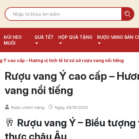
ĐÙI HEO
QUÀ TẾT
HỘP QUÀ TẶNG
RƯỢU VANG BÁN C
MUỐI
 Ý cao cấp – Hương vị tinh tế từ xứ sở rượu vang nổi tiếng
Rượu vang Ý cao cấp – Hương
vang nổi tiếng
Rượu chính hãng
Ngày
29/10/2025
🥂
Rượu vang Ý – Biểu tượng 
thực châu Âu