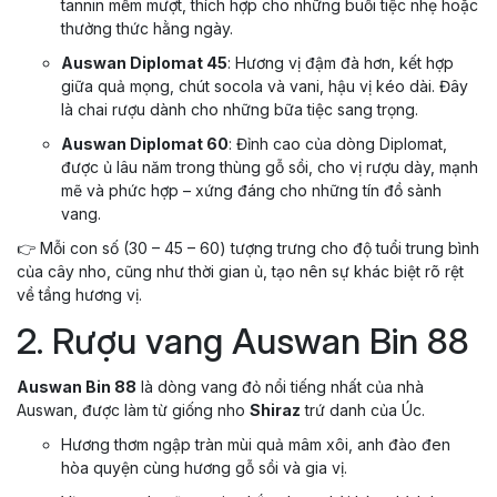
tannin mềm mượt, thích hợp cho những buổi tiệc nhẹ hoặc
thưởng thức hằng ngày.
Auswan Diplomat 45
: Hương vị đậm đà hơn, kết hợp
giữa quả mọng, chút socola và vani, hậu vị kéo dài. Đây
là chai rượu dành cho những bữa tiệc sang trọng.
Auswan Diplomat 60
: Đỉnh cao của dòng Diplomat,
được ủ lâu năm trong thùng gỗ sồi, cho vị rượu dày, mạnh
mẽ và phức hợp – xứng đáng cho những tín đồ sành
vang.
👉 Mỗi con số (30 – 45 – 60) tượng trưng cho độ tuổi trung bình
của cây nho, cũng như thời gian ủ, tạo nên sự khác biệt rõ rệt
về tầng hương vị.
2. Rượu vang Auswan Bin 88
Auswan Bin 88
là dòng vang đỏ nổi tiếng nhất của nhà
Auswan, được làm từ giống nho
Shiraz
trứ danh của Úc.
Hương thơm ngập tràn mùi quả mâm xôi, anh đào đen
hòa quyện cùng hương gỗ sồi và gia vị.