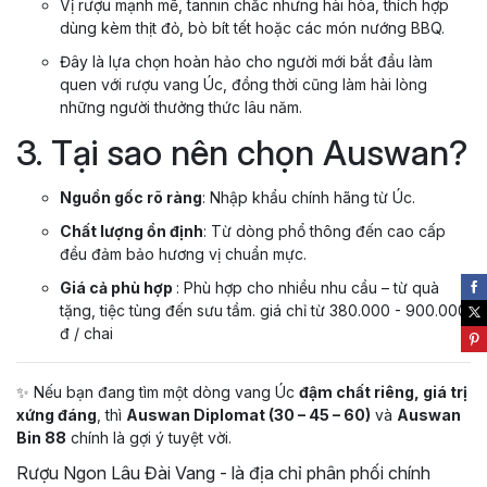
Vị rượu mạnh mẽ, tannin chắc nhưng hài hòa, thích hợp
dùng kèm thịt đỏ, bò bít tết hoặc các món nướng BBQ.
Đây là lựa chọn hoàn hảo cho người mới bắt đầu làm
quen với rượu vang Úc, đồng thời cũng làm hài lòng
những người thưởng thức lâu năm.
3. Tại sao nên chọn Auswan?
Nguồn gốc rõ ràng
: Nhập khẩu chính hãng từ Úc.
Chất lượng ổn định
: Từ dòng phổ thông đến cao cấp
đều đảm bảo hương vị chuẩn mực.
Giá cả phù hợp
: Phù hợp cho nhiều nhu cầu – từ quà
tặng, tiệc tùng đến sưu tầm. giá chỉ từ 380.000 - 900.000
đ / chai
✨ Nếu bạn đang tìm một dòng vang Úc
đậm chất riêng, giá trị
xứng đáng
, thì
Auswan Diplomat (30 – 45 – 60)
và
Auswan
Bin 88
chính là gợi ý tuyệt vời.
Rượu Ngon Lâu Đài Vang - là địa chỉ phân phối chính