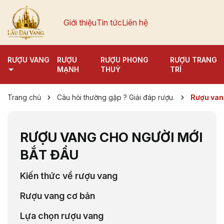
Giới thiệu
Tin tức
Liên hệ
RƯỢU VANG
RƯỢU
RƯỢU PHONG
RƯỢU TRANG
MẠNH
THUỶ
TRÍ
Trang chủ
Câu hỏi thường gặp ? Giải đáp rượu.
Rượu van
RƯỢU VANG CHO NGƯỜI MỚI
BẮT ĐẦU
Kiến thức về rượu vang
Rượu vang cơ bản
Lựa chọn rượu vang