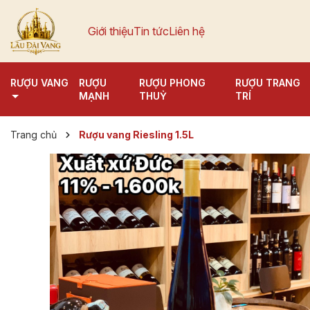
Giới thiệu
Tin tức
Liên hệ
RƯỢU VANG
RƯỢU
RƯỢU PHONG
RƯỢU TRANG
MẠNH
THUỶ
TRÍ
Trang chủ
Rượu vang Riesling 1.5L