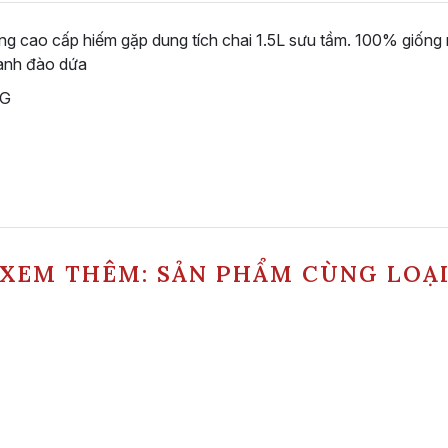
vang cao cấp hiếm gặp dung tích chai 1.5L sưu tầm. 100% giống 
,anh đào dứa
NG
XEM THÊM: SẢN PHẨM CÙNG LOẠ