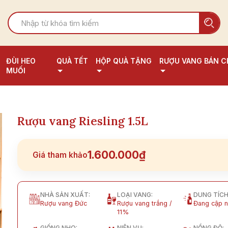
ĐÙI HEO
QUÀ TẾT
HỘP QUÀ TẶNG
RƯỢU VANG BÁN C
MUỐI
Rượu vang Riesling 1.5L
1.600.000₫
Giá tham khảo
NHÀ SẢN XUẤT:
LOẠI VANG:
DUNG TÍCH
Rượu vang Đức
Rượu vang trắng /
Đang cập n
11%
GIỐNG NHO:
NIÊN VỤ:
NỒNG ĐỘ: