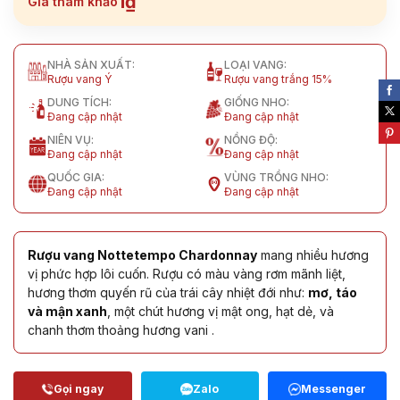
1₫
Giá tham khảo
NHÀ SẢN XUẤT:
LOẠI VANG:
Rượu vang Ý
Rượu vang trắng 15%
DUNG TÍCH:
GIỐNG NHO:
Đang cập nhật
Đang cập nhật
NIÊN VỤ:
NỒNG ĐỘ:
Đang cập nhật
Đang cập nhật
QUỐC GIA:
VÙNG TRỒNG NHO:
Đang cập nhật
Đang cập nhật
Rượu vang Nottetempo Chardonnay
mang nhiều hương
vị phức hợp lôi cuốn. Rượu có màu vàng rơm mãnh liệt,
hương thơm quyến rũ của trái cây nhiệt đới như:
mơ, táo
và mận xanh
, một chút hương vị mật ong, hạt dẻ, và
chanh thơm thoảng hương vani .