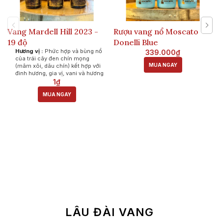
Vang Mardell Hill 2023 -
Rượu vang nổ Moscato
19 độ
Donelli Blue
Hương vị :
Phức hợp và bùng nổ
339.000₫
của trái cây đen chín mọng
MUA NGAY
(mâm xôi, dâu chín) kết hợp với
đinh hương, gia vị, vani và hương
gỗ sồi từ quá trình ủ lâu năm.
1₫
Vị giác:
Dù có nồng độ cao lên
MUA NGAY
tới 19% nhưng rượu lại có hậu vị
rất mượt mà. Vị chát (tannin) dày
dặn nhưng mềm mại, cân bằng
hoàn hảo với vị ngọt tự nhiên của
nho chín.
Giá tham khảo 1.xxx.
Khuyến giá tốt khi mua theo
thùng
LÂU ĐÀI VANG