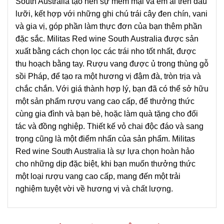
South Australia tạo nên sự mềm mại và êm ái trên đầu
lưỡi, kết hợp với những ghi chú trái cây đen chín, vani
và gia vị, góp phần làm thực đơn của bạn thêm phần
đặc sắc. Militas Red wine South Australia được sản
xuất bằng cách chọn lọc các trái nho tốt nhất, được
thu hoạch bằng tay. Rượu vang được ủ trong thùng gỗ
sồi Pháp, để tạo ra một hương vị đậm đà, tròn trịa và
chắc chắn. Với giá thành hợp lý, bạn đã có thể sở hữu
một sản phẩm rượu vang cao cấp, để thưởng thức
cùng gia đình và bạn bè, hoặc làm quà tặng cho đối
tác và đồng nghiệp. Thiết kế vỏ chai độc đáo và sang
trọng cũng là một điểm nhấn của sản phẩm. Militas
Red wine South Australia là sự lựa chọn hoàn hảo
cho những dịp đặc biệt, khi bạn muốn thưởng thức
một loại rượu vang cao cấp, mang đến một trải
nghiệm tuyệt vời về hương vị và chất lượng.