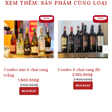
XEM THÊM: SẢN PHẨM CÙNG LOẠI
Sale
Sale
Combo mix 6 chai vang
Combo 6 chai vang đỏ
trắng
2.100.000₫
2.400.000₫
1.800.000₫
2.100.000₫
MUA NGAY
MUA NGAY