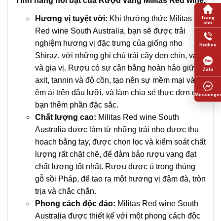
Tính năng nổi bật của Rượu vang Militas Red wine.
Hương vị tuyệt vời:
Khi thưởng thức Militas
Red wine South Australia, bạn sẽ được trải
nghiệm hương vị đặc trưng của giống nho
Shiraz, với những ghi chú trái cây đen chín, vani
và gia vị. Rượu có sự cân bằng hoàn hảo giữa
axit, tannin và độ cồn, tạo nên sự mềm mại và
êm ái trên đầu lưỡi, và làm chia sẻ thực đơn của
bạn thêm phần đặc sắc.
Chất lượng cao:
Militas Red wine South
Australia được làm từ những trái nho được thu
hoạch bằng tay, được chọn lọc và kiểm soát chất
lượng rất chặt chẽ, để đảm bảo rượu vang đạt
chất lượng tốt nhất. Rượu được ủ trong thùng
gỗ sồi Pháp, để tạo ra một hương vị đậm đà, tròn
trịa và chắc chắn.
Phong cách độc đáo:
Militas Red wine South
Australia được thiết kế với một phong cách độc