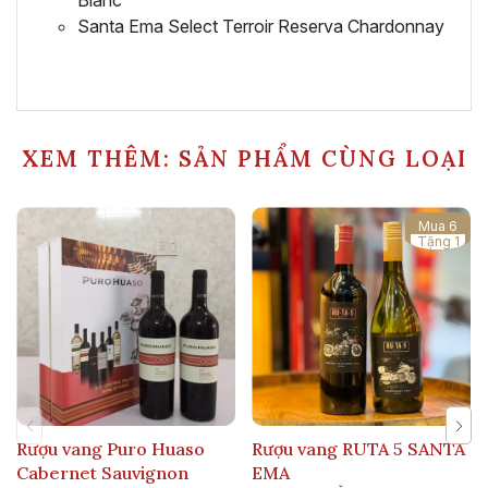
Blanc
Santa Ema Select Terroir Reserva Chardonnay
XEM THÊM: SẢN PHẨM CÙNG LOẠI
Mua 6
Tặng 1
Rượu vang Puro Huaso
Rượu vang RUTA 5 SANTA
Cabernet Sauvignon
EMA