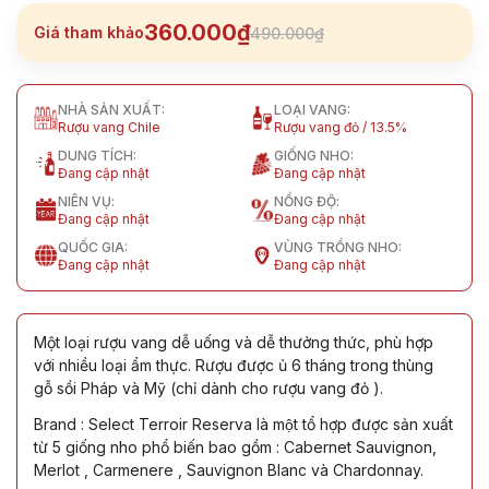
360.000₫
Giá tham khảo
490.000₫
NHÀ SẢN XUẤT:
LOẠI VANG:
Rượu vang Chile
Rượu vang đỏ / 13.5%
DUNG TÍCH:
GIỐNG NHO:
Đang cập nhật
Đang cập nhật
NIÊN VỤ:
NỒNG ĐỘ:
Đang cập nhật
Đang cập nhật
QUỐC GIA:
VÙNG TRỒNG NHO:
Đang cập nhật
Đang cập nhật
Một loại rượu vang dễ uống và dễ thưởng thức, phù hợp
với nhiều loại ẩm thực. Rượu được ủ 6 tháng trong thùng
gỗ sồi Pháp và Mỹ (chỉ dành cho rượu vang đỏ ).
Brand : Select Terroir Reserva là một tổ hợp được sản xuất
từ 5 giống nho phổ biến bao gồm : Cabernet Sauvignon,
Merlot , Carmenere , Sauvignon Blanc và Chardonnay.