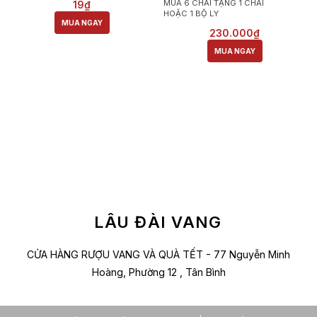
MUA 6 CHAI TẶNG 1 CHAI
19₫
HOẶC 1 BỘ LY
MUA NGAY
230.000₫
MUA NGAY
LÂU ĐÀI VANG
CỬA HÀNG RƯỢU VANG VÀ QUÀ TẾT - 77 Nguyễn Minh
Hoàng, Phường 12 , Tân Bình