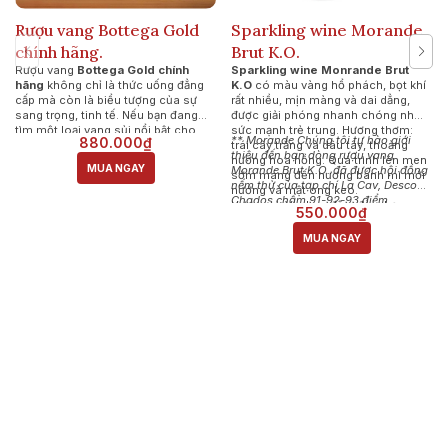
Rượu vang Bottega Gold
Sparkling wine Morande
chính hãng.
Brut K.O.
Rượu vang
Bottega Gold chính
Sparkling wine Monrande Brut
hãng
không chỉ là thức uống đẳng
K.O
có màu vàng hổ phách, bọt khí
cấp mà còn là biểu tượng của sự
rất nhiều, mịn màng và dai dẳng,
sang trọng, tinh tế. Nếu bạn đang
được giải phóng nhanh chóng nhờ
tìm một loại vang sủi nổi bật cho
sức mạnh trẻ trung. Hương thơm:
** Morande Chúng tôi tự hào giới
880.000₫
buổi tiệc hoặc món quà biếu sang
trái cây trắng và dâu tây, thoảng
thiệu đến bạn dòng rượu vang
trọng, Bottega Gold chắc chắn là
hương hoa hồng. Quá trình lên men
MUA NGAY
Morande Brut K.O. đã được hội đồng
lựa chọn hoàn hảo.
sớm mang đến hương bánh mì mới
nếm thử của tạp chí La Cav, Descor
nướng và mật ong keo.
Chados chấm 91-92-93 điểm.
Hương vị: Vị chua đậm đà, nhẹ
550.000₫
nhàng và trẻ trung, với sự cân bằng
hấp dẫn và rất sảng khoái.
MUA NGAY