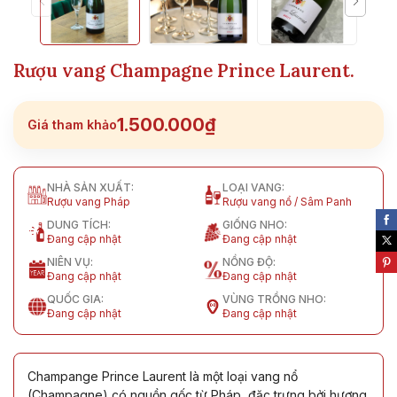
Rượu vang Champagne Prince Laurent.
1.500.000₫
Giá tham khảo
NHÀ SẢN XUẤT:
LOẠI VANG:
Rượu vang Pháp
Rượu vang nổ / Sâm Panh
DUNG TÍCH:
GIỐNG NHO:
Đang cập nhật
Đang cập nhật
NIÊN VỤ:
NỒNG ĐỘ:
Đang cập nhật
Đang cập nhật
QUỐC GIA:
VÙNG TRỒNG NHO:
Đang cập nhật
Đang cập nhật
Champange Prince Laurent là một loại vang nổ
(Champagne) có nguồn gốc từ Pháp, đặc trưng bởi hương