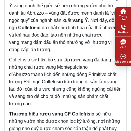
Ý vang danh thế giới, sở hữu những vườn nho trứ
danh tại Abruzzo – vùng đất được mệnh danh là “viên
ngọc quý” của ngành sản xuất
vang Ý
. Nơi đây, đội
ngũ
Collefrisio
đã chắt chiu tinh hoa của thổ nhưỡng
và khí hậu độc đáo, tạo nên những chai rượu
vang mang đậm dấu ấn thổ nhưỡng với hương vị
đẳng cấp, ấn tượng.
Collefrisio sở hữu bộ sưu tập rượu vang đa dạng, từ
những chai rượu vang Montepulciano
d’Abruzzo thanh lịch đến những dòng Primitivo chất
lượng. Đội ngũ Collefrisio trân trọng di sản làm vang
lâu đời của khu vực nhưng cũng không ngừng cải tiến
và sáng tạo để cho ra đời những sản phẩm chất
lượng cao.
Thương hiệu rượu vang CF Collefrisio
sở hữu
những vườn nho được chọn lọc kỹ lưỡng, nơi những
giống nho quý được chăm sóc cẩn thận để phát huy