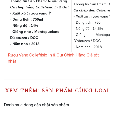
Thông tin Sản Phẩm:
Rượu vang
Thông tin Sản Phẩm:
Rư
Cá chép trắng Collefrisio In & Out
Cá chép đen Collefrisi
- Xuất xứ : rượu vang Ý
- Xuất xứ : rượu vang Ý
- Dung tích : 750ml
- Dung tích : 750ml
- Nồng độ : 14%
- Nồng độ : 14,5%
- Giống nho : Montepuciano
- Giống nho : Montepuci
D'abruzzo / DOC
D'abruzzo / DOC
- Năm nho : 2018
- Năm nho : 2018
Rượu Van
g Collefrisio In & Out Chính Hãn
g Giá tốt
nhất
XEM THÊM: SẢN PHẨM CÙNG LOẠI
Danh mục đang cập nhật sản phẩm