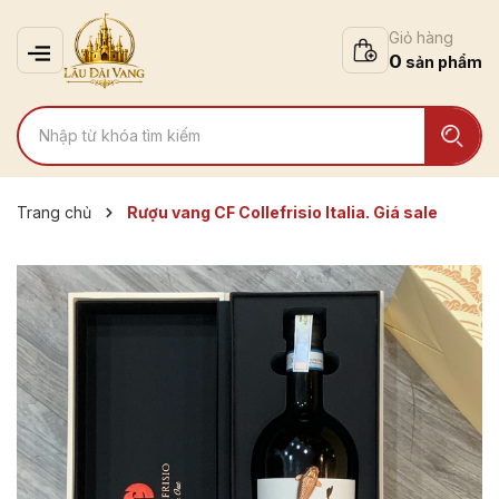
Giỏ hàng
0
Trang chủ
Rượu vang CF Collefrisio Italia. Giá sale