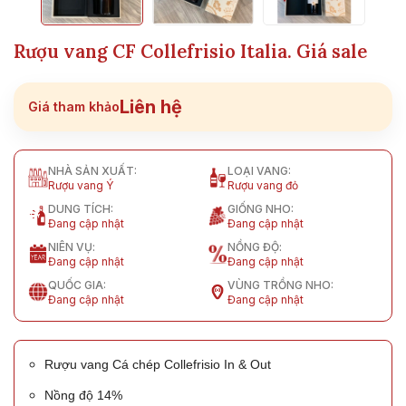
Rượu vang CF Collefrisio Italia. Giá sale
Liên hệ
Giá tham khảo
NHÀ SẢN XUẤT:
LOẠI VANG:
Rượu vang Ý
Rượu vang đỏ
DUNG TÍCH:
GIỐNG NHO:
Đang cập nhật
Đang cập nhật
NIÊN VỤ:
NỒNG ĐỘ:
Đang cập nhật
Đang cập nhật
QUỐC GIA:
VÙNG TRỒNG NHO:
Đang cập nhật
Đang cập nhật
Rượu vang Cá chép Collefrisio In & Out
Nồng độ 14%