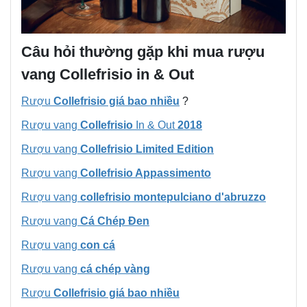
Câu hỏi thường gặp khi mua rượu
vang Collefrisio in & Out
Rượu
Collefrisio giá bao nhiều
?
Rượu vang
Collefrisio
In & Out
2018
Rượu vang
Collefrisio Limited Edition
Rượu vang
Collefrisio Appassimento
Rượu vang
collefrisio montepulciano d'abruzzo
Rượu vang
Cá Chép Đen
Rượu vang
con cá
Rượu vang
cá chép vàng
Rượu
Collefrisio giá bao nhiều