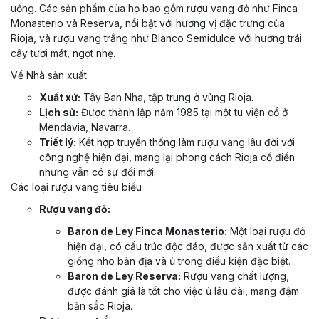
uống. Các sản phẩm của họ bao gồm rượu vang đỏ như Finca
Monasterio và Reserva, nổi bật với hương vị đặc trưng của
Rioja, và rượu vang trắng như Blanco Semidulce với hương trái
cây tươi mát, ngọt nhẹ.
Về Nhà sản xuất
Xuất xứ:
Tây Ban Nha, tập trung ở vùng Rioja.
Lịch sử:
Được thành lập năm 1985 tại một tu viện cổ ở
Mendavia, Navarra.
Triết lý:
Kết hợp truyền thống làm rượu vang lâu đời với
công nghệ hiện đại, mang lại phong cách Rioja cổ điển
nhưng vẫn có sự đổi mới.
Các loại rượu vang tiêu biểu
Rượu vang đỏ:
Baron de Ley Finca Monasterio:
Một loại rượu đỏ
hiện đại, có cấu trúc độc đáo, được sản xuất từ các
giống nho bản địa và ủ trong điều kiện đặc biệt.
Baron de Ley Reserva:
Rượu vang chất lượng,
được đánh giá là tốt cho việc ủ lâu dài, mang đậm
bản sắc Rioja.