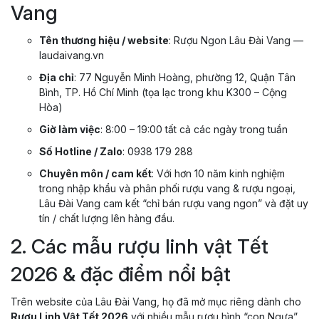
Vang
Tên thương hiệu / website
: Rượu Ngon Lâu Đài Vang —
laudaivang.vn
Địa chỉ
: 77 Nguyễn Minh Hoàng, phường 12, Quận Tân
Bình, TP. Hồ Chí Minh (tọa lạc trong khu K300 – Cộng
Hòa)
Giờ làm việc
: 8:00 – 19:00 tất cả các ngày trong tuần
Số Hotline / Zalo
: 0938 179 288
Chuyên môn / cam kết
: Với hơn 10 năm kinh nghiệm
trong nhập khẩu và phân phối rượu vang & rượu ngoại,
Lâu Đài Vang cam kết “chỉ bán rượu vang ngon” và đặt uy
tín / chất lượng lên hàng đầu.
2. Các mẫu rượu linh vật Tết
2026 & đặc điểm nổi bật
Trên website của Lâu Đài Vang, họ đã mở mục riêng dành cho
Rượu Linh Vật Tết 2026
với nhiều mẫu rượu hình “con Ngựa”