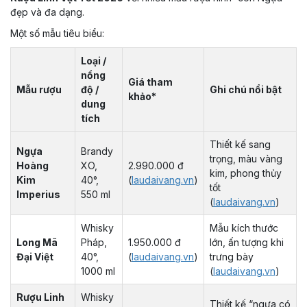
đẹp và đa dạng.
Một số mẫu tiêu biểu:
Loại /
nồng
Giá tham
Mẫu rượu
độ /
Ghi chú nổi bật
khảo*
dung
tích
Thiết kế sang
Ngựa
Brandy
trọng, màu vàng
Hoàng
XO,
2.990.000 đ
kim, phong thủy
Kim
40°,
(
laudaivang.vn
)
tốt
Imperius
550 ml
(
laudaivang.vn
)
Whisky
Mẫu kích thước
Long Mã
Pháp,
1.950.000 đ
lớn, ấn tượng khi
Đại Việt
40°,
(
laudaivang.vn
)
trưng bày
1000 ml
(
laudaivang.vn
)
Rượu Linh
Whisky
Thiết kế “ngựa có