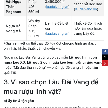
Vật Ngựa
Pháp,
3.490.000 đ
cánh” rất độc đáo
Thần
40°,
(
laudaivang.vn
)
(
laudaivang.vn
)
Pegasus
550 ml
Whisky
Liên hệ để biết
Thiết kế đôi, thích
Ngựa Đôi
Pháp,
giá
hợp làm quà hoặc
Song Mã
40°,
(
laudaivang.vn
)
trưng bày đôi
500 ml
*Giá niêm yết có thể thay đổi tùy đợt chương trình ưu đãi, chi
phí nhập khẩu, thuế, vận chuyển v.v.
Ngoài ra, Lâu Đài Vang cũng có các mẫu
kệ rượu hình con
ngựa kéo XO
,
kệ rượu 2 con ngựa kéo bom trống rượu vang
,
hoặc “Mã đáo thành công” — phù hợp để trang trí hoặc làm
quà Tết.
3. Vì sao chọn Lâu Đài Vang để
mua rượu linh vật?
a) Uy tín & tận gốc