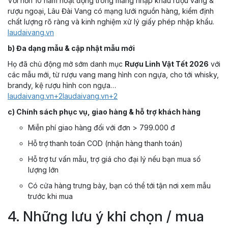
Với hơn 10 năm hoạt động trong mảng nhập khẩu rượu vang &
rượu ngoại, Lâu Đài Vang có mạng lưới nguồn hàng, kiểm định
chất lượng rõ ràng và kinh nghiệm xử lý giấy phép nhập khẩu.
laudaivang.vn
b) Đa dạng mẫu & cập nhật mẫu mới
Họ đã chủ động mở sớm danh mục
Rượu Linh Vật Tết 2026
với
các mẫu mới, từ rượu vang mang hình con ngựa, cho tới whisky,
brandy, kệ rượu hình con ngựa…
laudaivang.vn+2laudaivang.vn+2
c) Chính sách phục vụ, giao hàng & hỗ trợ khách hàng
Miễn phí giao hàng đối với đơn > 799.000 đ
Hỗ trợ thanh toán COD (nhận hàng thanh toán)
Hỗ trợ tư vấn mẫu, trợ giá cho đại lý nếu bạn mua số
lượng lớn
Có cửa hàng trưng bày, bạn có thể tới tận nơi xem mẫu
trước khi mua
4. Những lưu ý khi chọn / mua