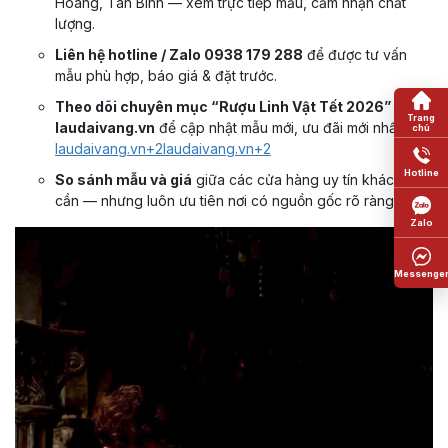
Hoàng, Tân Bình — xem trực tiếp mẫu, cảm nhận chất
lượng.
Liên hệ hotline / Zalo 0938 179 288
để được tư vấn
mẫu phù hợp, báo giá & đặt trước.
Theo dõi chuyên mục “Rượu Linh Vật Tết 2026” trên
laudaivang.vn
để cập nhật mẫu mới, ưu đãi mới nhất.
laudaivang.vn+2laudaivang.vn+2
So sánh mẫu và giá
giữa các cửa hàng uy tín khác nếu
cần — nhưng luôn ưu tiên nơi có nguồn gốc rõ ràng