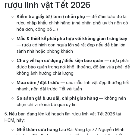
rượu linh vật Tết 2026
Kiểm tra giấy tờ / tem / nhãn phụ
— để đảm bảo đó là
rượu nhập khẩu chính hãng (nhà phân phối uy tín nên có
hóa đơn, công bố …)
Mẫu & thiết kế phải phù hợp với không gian trưng bày
— rượu có hình con ngựa lớn sẽ rất đẹp nếu để bàn lớn,
sảnh nhà hoặc phòng khách
Chú ý về hạn sử dụng / điều kiện bảo quản
— rượu phải
được bảo quản trong nơi khô, thoáng, độ ẩm vừa phải để
không ảnh hưởng chất lượng
Mua sớm / đặt trước
— các mẫu linh vật đẹp thường hết
nhanh, nên đặt trước Tết vài tuần
So sánh giá & ưu đãi, chi phí giao hàng
— không nên
chọn chỉ vì rẻ mà bỏ qua uy tín
5. Nếu bạn đang lên kế hoạch tìm rượu linh vật Tết 2026 tại
HCM, hãy:
Ghế̉ thăm cửa hàng
Lâu Đài Vang tại 77 Nguyễn Minh