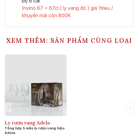
bộ 6 cái
Invino 67 = 67cl ( ly vang đỏ ) giá 1trieu /
khuyến mãi còn 800K
XEM THÊM: SẢN PHẨM CÙNG LOẠI
Ly rượu vang Adela
Tổng hợp 5 mẫu ly rượu vang hiệu
Adela