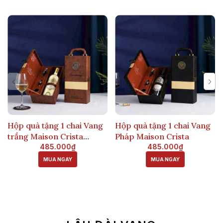
Hộp quà tặng 1 chai Vang
Hộp quà tặng 1 chai Vang
trắng Maison Crista
Pháp Maison Crista
Sauvignon Blanc
485.000₫
485.000₫
MUA NGAY
MUA NGAY