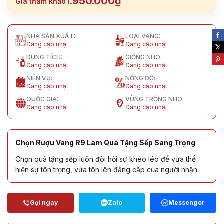
1.950.000₫
Giá tham khảo
NHÀ SẢN XUẤT:
LOẠI VANG:
Đang cập nhật
Đang cập nhật
DUNG TÍCH:
GIỐNG NHO:
Đang cập nhật
Đang cập nhật
NIÊN VỤ:
NỒNG ĐỘ:
Đang cập nhật
Đang cập nhật
QUỐC GIA:
VÙNG TRỒNG NHO:
Đang cập nhật
Đang cập nhật
Chọn Rượu Vang R9 Làm Quà Tặng Sếp Sang Trọng
Chọn quà tặng sếp luôn đòi hỏi sự khéo léo để vừa thể
hiện sự tôn trọng, vừa tôn lên đẳng cấp của người nhận.