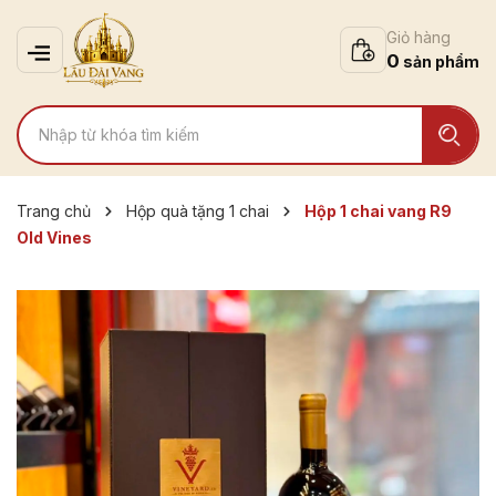
Giỏ hàng
0
Trang chủ
Hộp quà tặng 1 chai
Hộp 1 chai vang R9
Old Vines