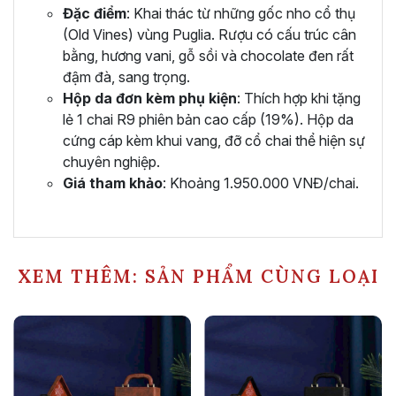
Đặc điểm
: Khai thác từ những gốc nho cổ thụ
(Old Vines) vùng Puglia. Rượu có cấu trúc cân
bằng, hương vani, gỗ sồi và chocolate đen rất
đậm đà, sang trọng.
Hộp da đơn kèm phụ kiện
: Thích hợp khi tặng
lẻ 1 chai R9 phiên bản cao cấp (19%). Hộp da
cứng cáp kèm khui vang, đỡ cổ chai thể hiện sự
chuyên nghiệp.
Giá tham khảo
: Khoảng 1.950.000 VNĐ/chai.
XEM THÊM: SẢN PHẨM CÙNG LOẠI