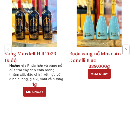
Vang Mardell Hill 2023 -
Rượu vang nổ Moscato
19 độ
Donelli Blue
Hương vị :
Phức hợp và bùng nổ
339.000₫
của trái cây đen chín mọng
MUA NGAY
(mâm xôi, dâu chín) kết hợp với
đinh hương, gia vị, vani và hương
gỗ sồi từ quá trình ủ lâu năm.
1₫
Vị giác:
Dù có nồng độ cao lên
MUA NGAY
tới 19% nhưng rượu lại có hậu vị
rất mượt mà. Vị chát (tannin) dày
dặn nhưng mềm mại, cân bằng
hoàn hảo với vị ngọt tự nhiên của
nho chín.
Giá tham khảo 1.xxx.
Khuyến giá tốt khi mua theo
thùng