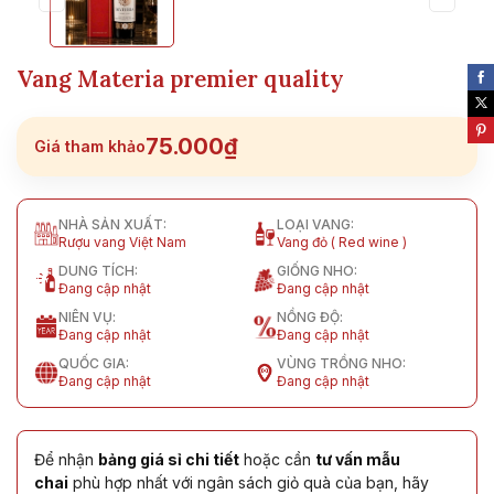
Vang Materia premier quality
75.000₫
Giá tham khảo
NHÀ SẢN XUẤT:
LOẠI VANG:
Rượu vang Việt Nam
Vang đỏ ( Red wine )
DUNG TÍCH:
GIỐNG NHO:
Đang cập nhật
Đang cập nhật
NIÊN VỤ:
NỒNG ĐỘ:
Đang cập nhật
Đang cập nhật
QUỐC GIA:
VÙNG TRỒNG NHO:
Đang cập nhật
Đang cập nhật
Để nhận
bảng giá sỉ chi tiết
hoặc cần
tư vấn mẫu
chai
phù hợp nhất với ngân sách giỏ quà của bạn, hãy