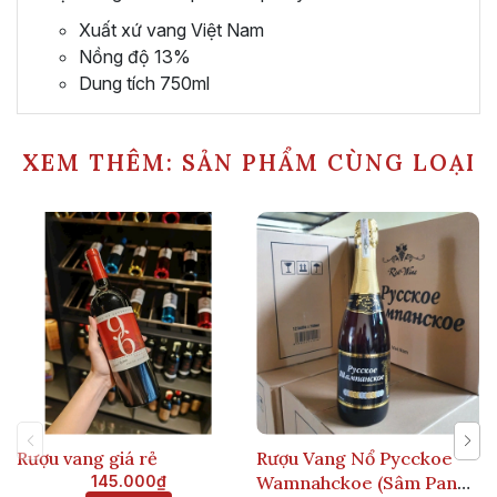
Xuất xứ vang Việt Nam
Nồng độ 13%
Dung tích 750ml
XEM THÊM: SẢN PHẨM CÙNG LOẠI
Rượu vang giá rẻ
Rượu Vang Nổ Pycckoe
145.000₫
Wamnahckoe (Sâm Panh