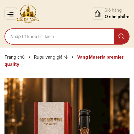
Giỏ hàng
0
Trang chủ
Rượu vang giá rẻ
Vang Materia premier
quality