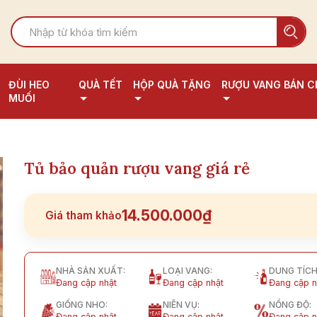
ĐÙI HEO
QUÀ TẾT
HỘP QUÀ TẶNG
RƯỢU VANG BÁN C
MUỐI
Tủ bảo quản rượu vang giá rẻ
14.500.000₫
Giá tham khảo
NHÀ SẢN XUẤT:
LOẠI VANG:
DUNG TÍCH
Đang cập nhật
Đang cập nhật
Đang cập n
GIỐNG NHO:
NIÊN VỤ:
NỒNG ĐỘ:
Đang cập nhật
Đang cập nhật
Đang cập n