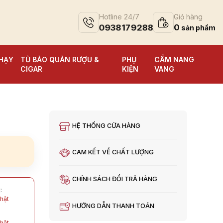
Hotline 24/7
Giỏ hàng
0938179288
0
HẠY
TỦ BẢO QUẢN RƯỢU &
PHỤ
CẨM NANG
CIGAR
KIỆN
VANG
HỆ THỐNG CỬA HÀNG
CAM KẾT VỀ CHẤT LƯỢNG
CHÍNH SÁCH ĐỔI TRẢ HÀNG
:
hật
HƯỚNG DẪN THANH TOÁN
hật