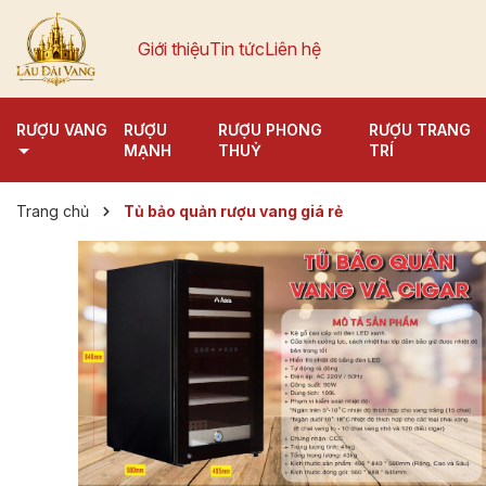
Giới thiệu
Tin tức
Liên hệ
RƯỢU VANG
RƯỢU
RƯỢU PHONG
RƯỢU TRANG
MẠNH
THUỶ
TRÍ
Trang chủ
Tủ bảo quản rượu vang giá rẻ