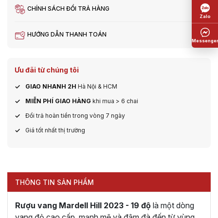
CHÍNH SÁCH ĐỔI TRẢ HÀNG
HƯỚNG DẪN THANH TOÁN
Ưu đãi từ chúng tôi
GIAO NHANH 2H
Hà Nội & HCM
MIỄN PHÍ GIAO HÀNG
khi mua > 6 chai
Đổi trả hoàn tiền trong vòng 7 ngày
Giá tốt nhất thị trường
THÔNG TIN SẢN PHẨM
Rượu vang Mardell Hill 2023 - 19 độ
là một dòng
vang đỏ cao cấp, mạnh mẽ và đậm đà đến từ vùng