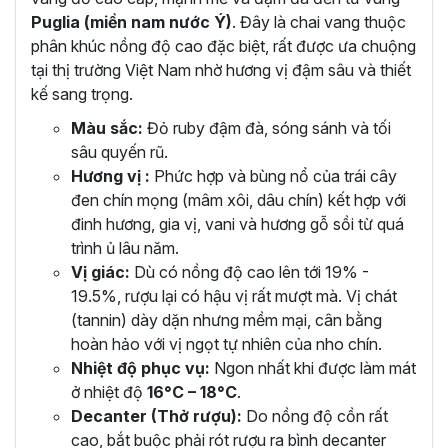
Puglia (miền nam nước Ý)
. Đây là chai vang thuộc
phân khúc nồng độ cao đặc biệt, rất được ưa chuộng
tại thị trường Việt Nam nhờ hương vị đậm sâu và thiết
kế sang trọng.
Màu sắc:
Đỏ ruby đậm đà, sóng sánh và tối
sâu quyến rũ.
Hương vị :
Phức hợp và bùng nổ của trái cây
đen chín mọng (mâm xôi, dâu chín) kết hợp với
đinh hương, gia vị, vani và hương gỗ sồi từ quá
trình ủ lâu năm.
Vị giác:
Dù có nồng độ cao lên tới 19% -
19.5%, rượu lại có hậu vị rất mượt mà. Vị chát
(tannin) dày dặn nhưng mềm mại, cân bằng
hoàn hảo với vị ngọt tự nhiên của nho chín.
Nhiệt độ phục vụ:
Ngon nhất khi được làm mát
ở nhiệt độ
16°C – 18°C
.
Decanter (Thở rượu):
Do nồng độ cồn rất
cao, bắt buộc phải rót rượu ra bình decanter