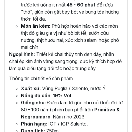
trước khi uống ít nhất
45 - 60 phút
để rượu
"thở", giúp cồn gắt bay bớt và bung tỏa hương
thơm tối đa.
Món ăn kèm:
Phù hợp hoàn hảo với các món
thịt đỏ giàu gia vị như bò bít tết, sườn cừu
nướng, thịt hươu nai, xúc xích salami hoặc phô
mai chín
Ngoại hình:
Thiết kế chai thủy tinh đen dày, nhãn
chai ép kim ánh vàng sang trọng, cực kỳ thích hợp để
làm quà biếu tặng đối tác hoặc trưng bày
Thông tin chi tiết về sản phẩm
Xuất xứ:
Vùng Puglia / Salento, nước Ý.
Nồng độ cồn:
19% Vol
Giống nho:
Được làm từ gốc nho có (tuổi đời từ
80 - 100 năm) phiên bản phối trộn
Primitivo &
Negroamaro
. Năm nho 2023
Phân hạng:
IGT / IGP Salento.
Dung tích:
750ml