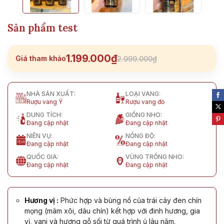
Sản phẩm test
1.199.000₫
Giá tham khảo
2.999.000₫
NHÀ SẢN XUẤT:
LOẠI VANG:
Rượu vang Ý
Rượu vang đỏ
DUNG TÍCH:
GIỐNG NHO:
Đang cập nhật
Đang cập nhật
NIÊN VỤ:
NỒNG ĐỘ:
Đang cập nhật
Đang cập nhật
QUỐC GIA:
VÙNG TRỒNG NHO:
Đang cập nhật
Đang cập nhật
Hương vị :
Phức hợp và bùng nổ của trái cây đen chín
mọng (mâm xôi, dâu chín) kết hợp với đinh hương, gia
vị, vani và hương gỗ sồi từ quá trình ủ lâu năm.