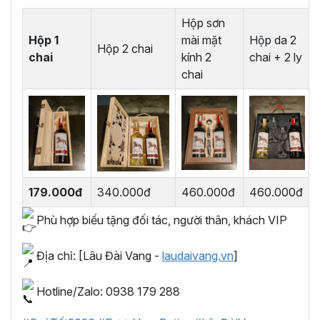
Hộp sơn
Hộp 1
mài mặt
Hộp da 2
Hộp 2 chai
chai
kính 2
chai + 2 ly
chai
179.000đ
340.000đ
460.000đ
460.000đ
Phù hợp biếu tặng đối tác, người thân, khách VIP
Địa chỉ: [Lâu Đài Vang -
laudaivang.vn
]
Hotline/Zalo: 0938 179 288