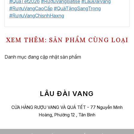
#QuàTết2026
#RượuVangBatise
#LâuĐàiVang
#RượuVangCaoCấp
#QuàTặngSangTrọng
#RượuVangChisnhHaxng
XEM THÊM: SẢN PHẨM CÙNG LOẠI
Danh mục đang cập nhật sản phẩm
LÂU ĐÀI VANG
CỬA HÀNG RƯỢU VANG VÀ QUÀ TẾT - 77 Nguyễn Minh
Hoàng, Phường 12 , Tân Bình