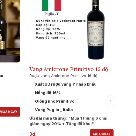
Vang Amicrone Primitivo 16 độ
Rượu
ẩu
Rượu vang Amicrone Primitivo 16 độ
Rese
Rượu v
Xuất xứ rượu vang Ý nhập khẩu
rượu v
Nồng độ 16%
được l
Rioja.
Giống nho Primitivo
phức h
Vùng Puglia _ Italia
anh đà
MUA NGAY
đến vị
Ưu đãi mua thùng
: "Mua 1 thùng 6 chai
kéo dà
giảm ngay 20% + Tặng đồ khui".
3₫
MUA NGAY