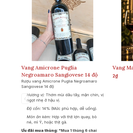
Vang Amicrone Puglia
Vang Ma
Negroamaro Sangiovese 14 độ
2₫
Rượu vang Amicrone Puglia Negroamaro
Sangiovese 14 độ
Hương vị:
Thơm mùi dâu tây, mận chín, vị
ngọt nhẹ ở hậu vị.
Độ cồn:
14% (Mức phù hợp, dễ uống).
Món ăn kèm:
Hợp với thịt lợn quay, bò
né, mì Ý, hoặc thịt gà.
Ưu đãi mua thùng
: "Mua 1 thùng 6 chai