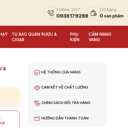
Hotline 24/7
Giỏ hàng
0938179288
0
HẠY
TỦ BẢO QUẢN RƯỢU &
PHỤ
CẨM NANG
CIGAR
KIỆN
VANG
va
HỆ THỐNG CỬA HÀNG
CAM KẾT VỀ CHẤT LƯỢNG
CHÍNH SÁCH ĐỔI TRẢ HÀNG
HƯỚNG DẪN THANH TOÁN
:
hật