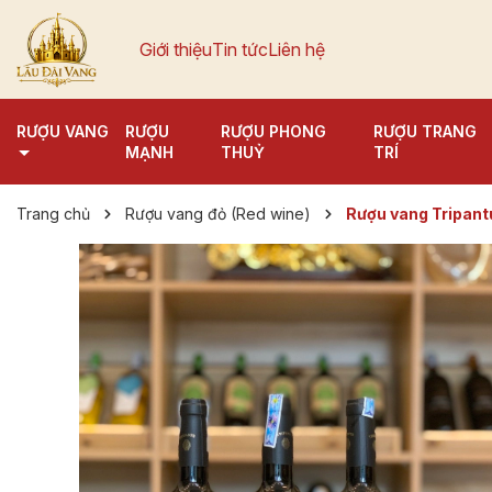
Giới thiệu
Tin tức
Liên hệ
RƯỢU VANG
RƯỢU
RƯỢU PHONG
RƯỢU TRANG
MẠNH
THUỶ
TRÍ
Trang chủ
Rượu vang đỏ (Red wine)
Rượu vang Tripant