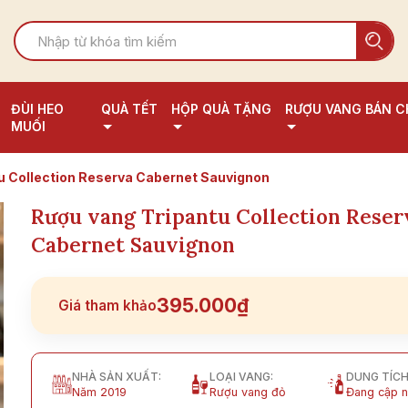
ĐÙI HEO
QUÀ TẾT
HỘP QUÀ TẶNG
RƯỢU VANG BÁN C
MUỐI
u Collection Reserva Cabernet Sauvignon
Rượu vang Tripantu Collection Reser
Cabernet Sauvignon
395.000₫
Giá tham khảo
NHÀ SẢN XUẤT:
LOẠI VANG:
DUNG TÍCH
Năm 2019
Rượu vang đỏ
Đang cập n