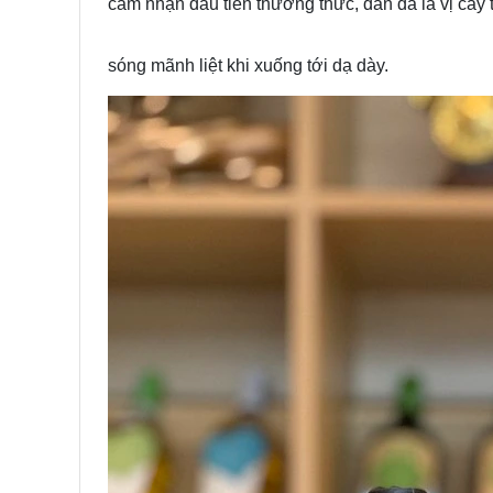
cảm nhận đầu tiên thưởng thức, dần dà là vị cây 
sóng mãnh liệt khi xuống tới dạ dày.