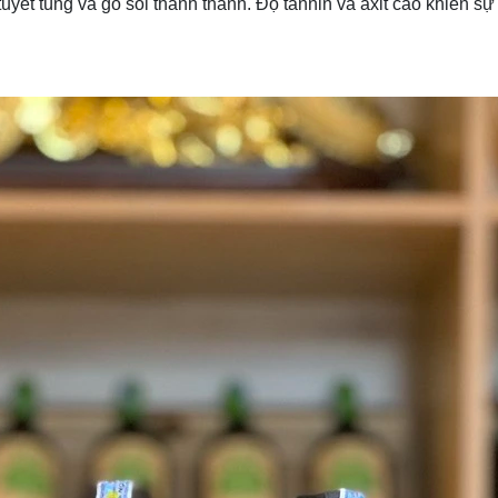
tuyết tùng và gỗ sồi thanh thanh. Độ tannin và axit cao khiến s