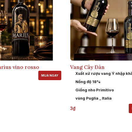
rius vino rosso
Vang Cây Đàn
Xuất xứ rượu vang Ý nhập kh
MUA NGAY
Nồng độ 18%
Giống nho Primitivo
vùng Puglia _ Italia
3₫