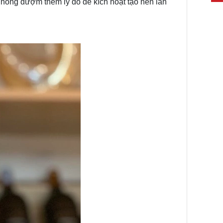
ự nồng đượm thêm lý do để kích hoạt tạo nên làn