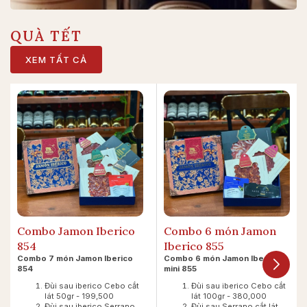
QUÀ TẾT
XEM TẤT CẢ
Combo Jamon Iberico
Combo 6 món Jamon
854
Iberico 855
Combo 7 món Jamon Iberico
Combo 6 món Jamon Iberico
854
mini 855
Đùi sau iberico Cebo cắt
Đùi sau iberico Cebo cắt
lát 50gr - 199,500
lát 100gr - 380,000
Đùi sau iberico Serrano
Đùi sau Serrano cắt lát