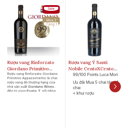
Sale
Mua 2
Tặng 1
Rượu vang Rinforzato
Rượu vang Ý Santi
Giordano Primitivo
Nobile CentoXCento
Rượu vang Rinforzato Giordano
Appassimento 99 Point
Appassimento
99/100 Points Luca Mori
Primitivo Appassimento
là chai
Primitivo Puglia 99
Ưu đãi Mua 5 chai tặng 1
rượu vang đỏ thượng hạng của
nhà sản xuất
Giordano Wines
points.
chai
đến từ vùng
Puglia, Ý
, nổi tiếng
+ khui rượu
với điểm số ấn tượng 99/100
+ Decanter
điểm
từ chuyên gia Luca Maroni.