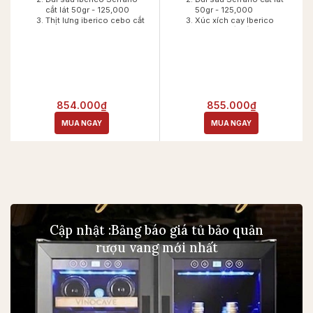
cắt lát 50gr - 125,000
50gr - 125,000
Thịt lưng iberico cebo cắt
Xúc xích cay Iberico
lát 50gr - 215,000
Cebo muối cắt lát 50gr -
Xúc xích cay Iberico
130,000
Cebo muỗi cắt lát 50gr -
Oliu hỗn hợp tách hạt có
130,000
gia vị - Italian Olive Mix
Xúc xích Iberico Cebo
Doypack 30 Gr - 39.000
muối cắt lát 50g -
Pate Iberico tiêu xanh
130,000
(2x78g) - 165,000
Oliu xanh tách hat có gia
854.000₫
Hộp Hoàng Gia - 15.000
855.000₫
vi - Castelvetrano Olives
MUA NGAY
MUA NGAY
30 Gr - 39,000
Hộp Hoàng Gia - 15,000
Cập nhật :Bảng báo giá tủ bảo quản
rượu vang mới nhất