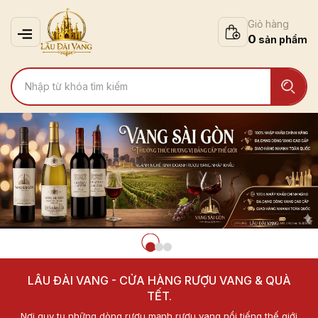
Giỏ hàng
0
LÂU ĐÀI VANG - CỬA HÀNG RƯỢU VANG & QUÀ
TẾT.
Nơi quy tụ những dòng rượu mạnh rượu vang nổi tiếng thế giới