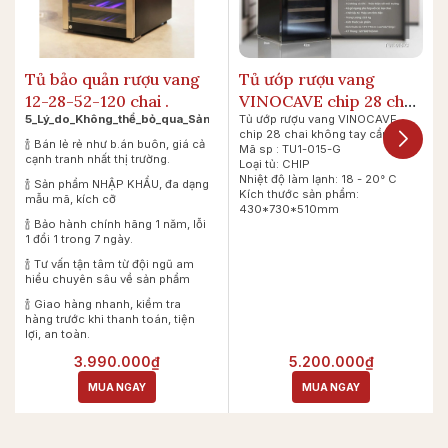
Tủ bảo quản rượu vang
Tủ ướp rượu vang
12-28-52-120 chai .
VINOCAVE chip 28 chai
5_Lý_do_Không_thể_bỏ_qua_Sản_phẩm_của_chúng_tôi
Tủ ướp rượu vang VINOCAVE
không tay
chip 28 chai không tay cầm
🍾 Bán lẻ rẻ như b.án buôn, giá cả
Mã sp : TU1-015-G
cạnh tranh nhất thị trường.
Loại tủ: CHIP
Nhiệt độ làm lạnh: 18 - 20° C
🍾 Sản phẩm NHẬP KHẨU, đa dạng
Kích thước sản phẩm:
mẫu mã, kích cỡ
430*730*510mm
🍾 Bảo hành chính hãng 1 năm, lỗi
1 đổi 1 trong 7 ngày.
🍾 Tư vấn tận tâm từ đội ngũ am
hiểu chuyên sâu về sản phẩm
🍾 Giao hàng nhanh, kiểm tra
hàng trước khi thanh toán, tiện
lợi, an toàn.
3.990.000₫
5.200.000₫
MUA NGAY
MUA NGAY