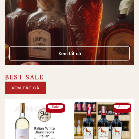
Xem tất cả
BEST SALE
XEM TẤT CẢ
Sale
Sale