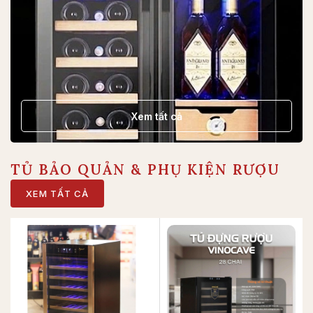
Xem tất cả
TỦ BẢO QUẢN & PHỤ KIỆN RƯỢU
XEM TẤT CẢ